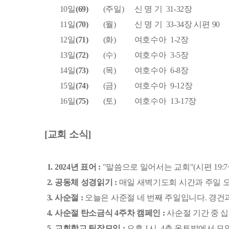
10일
​(69)
(주일)
신 명 기 31-32장
11일
​(70)
(월)
신 명 기 33-34장 시편 90
12일
​(71)
(화)
여호수아 1-2장
13일
​(72)
(수)
여호수아 3-5장
14일
​(73)
(목)
여호수아 6-8장
15일
​(74)
(금)
여호수아 9-12장
16일
​(75)
(토)
여호수아 13-17장
​[교회 소식]
​1. 2024년 표어 :
​"말씀으로 일어서는 교회"(시편 19:7~
​2. 공동체 성경읽기 :
​매일 새벽기도회 시간과 주일 
​3. 사순절 :
​오늘은 사준절 네 번째 주일입니다. 경건
​4. 사순절 탄소금식 4주차 캠페인 :
​사순절 기간 중
​5. 교회학교 팀장모임 :
​오후 1시, 4층 옥토밭에서 모