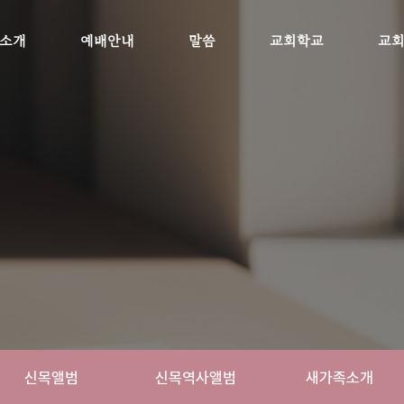
소개
예배안내
말씀
교회학교
교
신목앨범
신목역사앨범
새가족소개