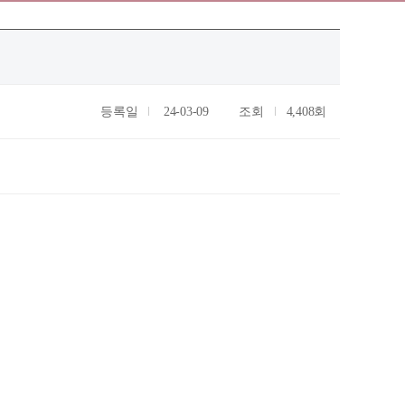
등록일
24-03-09
조회
4,408회