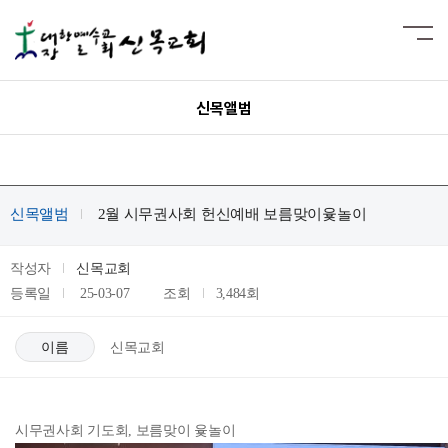
신목앨범
신목앨범
2월 시무권사회 헌신예배 보름맞이윷놀이
작성자
신목교회
등록일
25-03-07
조회
3,484회
이름
신목교회
시무권사회 기도회, 보름맞이 윷놀이