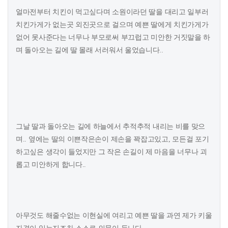
얼마전부터 치킨이 먹고싶다며 소원이라던 딸을 대리고 일부러
치킨가게가 없는곳 외진곳으로 걸으며 예쁜 딸에게 치킨가게가
없어 못사준다는 너무나 부모로써 부끄럽고 미안한 거짓말을 하
며 돌아오는 길에 딸 몰래 서러워서 울었습니다..
그날 딸과 돌아오는 길에 하늘에서 추적추적 내리는 비를 맞으
며.. 옆에는 딸의 이쁜작은손이 제손을 꽉잡고있고, 모든걸 포기
하고싶은 생각이 들었지만 그 작은 손길이 제 마음을 너무나 괴
롭고 미안하게 합니다..
아무것도 해줄수없는 이현실에 여리고 예쁜 딸을 과연 제가 키울