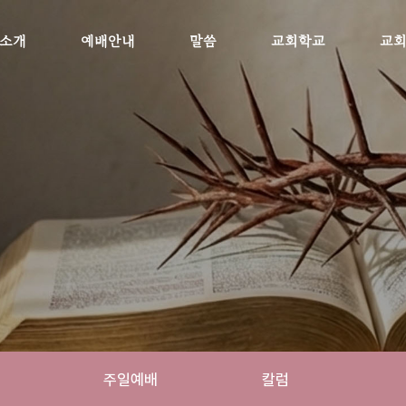
소개
예배안내
말씀
교회학교
교
주일예배
칼럼