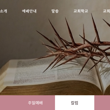
소개
예배안내
말씀
교회학교
교
주일예배
칼럼