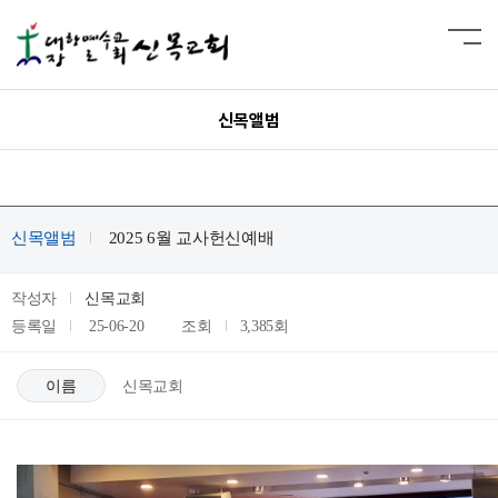
신목앨범
신목앨범
2025 6월 교사헌신예배
작성자
신목교회
등록일
25-06-20
조회
3,385회
이름
신목교회