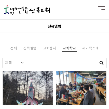
신목앨범
전체
신목앨범
교회행사
교회학교
새가족소개