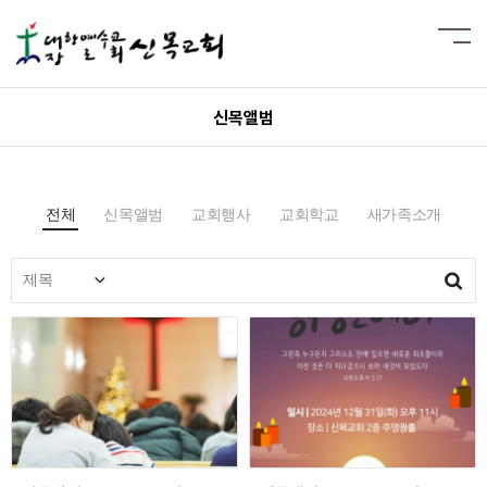
신목앨범
전체
신목앨범
교회행사
교회학교
새가족소개