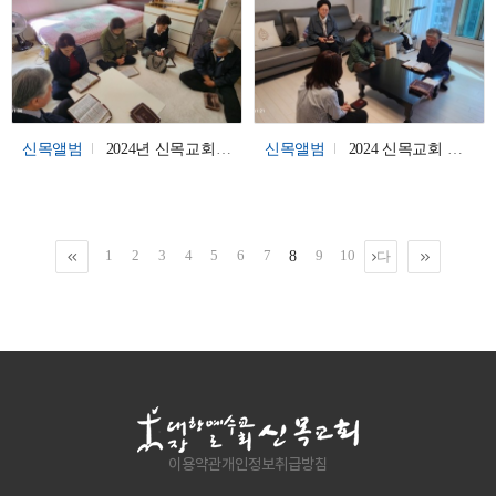
신목앨범
2024년 신목교회 봄대심방
신목앨범
2024 신목교회 봄대심방
1
2
3
4
5
6
7
9
10
8
다
처
음
맨
음
끝
이용약관
개인정보취급방침