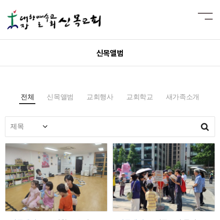
신목앨범
전체
신목앨범
교회행사
교회학교
새가족소개