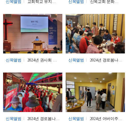
신목앨범
교회학교 유치부 여름성경학교
신목앨범
신목교회 문화교실(역사탐방)
신목앨범
2024년 권사회 마리아 마르다 헌신예배
신목앨범
2024년 경로봄나들이
신목앨범
2024년 경로봄나들이
신목앨범
2024년 어버이주일 꽃달아드리기